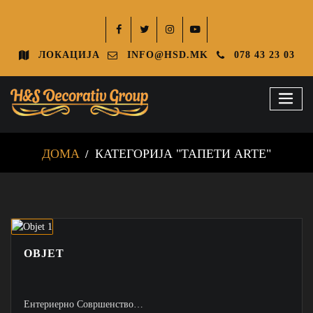
ЛОКАЦИЈА
INFO@HSD.MK
078 43 23 03
ДОМА
КАТЕГОРИЈА "ТАПЕТИ ARTE"
OBJET
Ентериерно Совршенство…