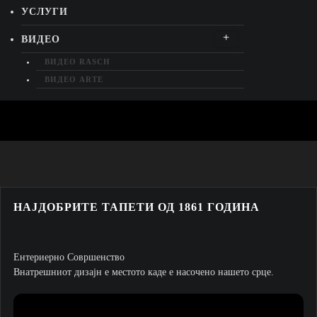
УСЛУГИ
ВИДЕО
ВИДЕО RASCH
ВИДЕО ARTE
ВИДЕО ORAC DECOR
КОНТАКТ
ДОМА
НАЈДОБРИТЕ ТАПЕТИ ОД 1861 ГОДИНА
НАЈДОБРИТЕ ТАПЕТИ ОД 1861 ГОДИНА
Ентериерно Совршенство
Внатрешниот дизајн е местото каде е насочено нашето срце.