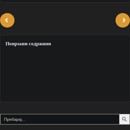
Поврзани содржини
Search Butto
Search
for: