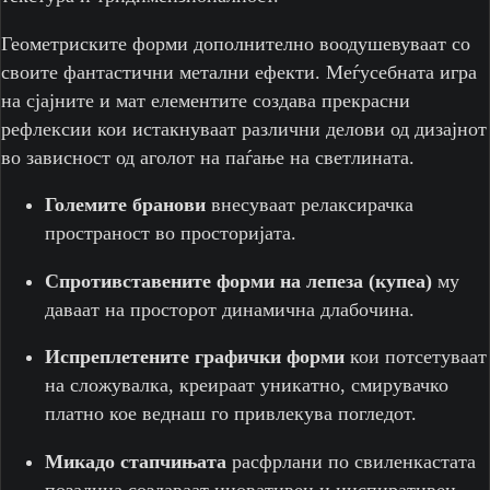
Геометриските форми дополнително воодушевуваат со
своите фантастични метални ефекти. Меѓусебната игра
на сјајните и мат елементите создава прекрасни
рефлексии кои истакнуваат различни делови од дизајнот
во зависност од аголот на паѓање на светлината.
Големите бранови
внесуваат релаксирачка
пространост во просторијата.
Спротивставените форми на лепеза (купеа)
му
даваат на просторот динамична длабочина.
Испреплетените графички форми
кои потсетуваат
на сложувалка, креираат уникатно, смирувачко
платно кое веднаш го привлекува погледот.
Микадо стапчињата
расфрлани по свиленкастата
позадина создаваат иновативен и инспиративен