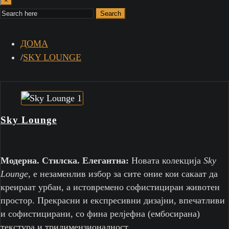
×
Search
ДОМА
SKY LOUNGE
Sky Lounge
Модерна. Стилска. Елегантна:
Новата колекција
Sky
Lounge
, е незаменлив избор за сите оние кои сакаат да
креираат урбан, а истовремено софистициран животен
простор. Прекрасни и експресивни дизајни, впечатливи
и софистицирани, со фина релјефна (ембосирана)
текстура и тридимензионалност.