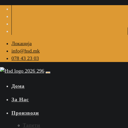
Локација
info@hsd.mk
078 43 23 03
Дома
За Нас
Производи
Тапети