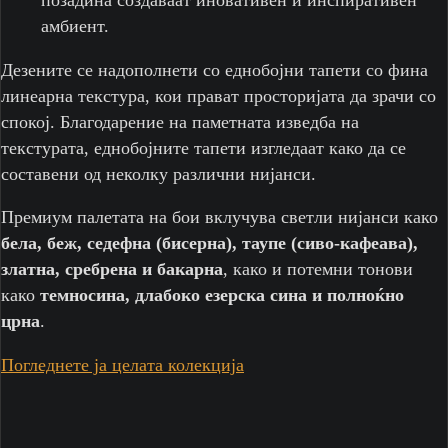
амбиент.
Дезените се надополнети со еднобојни тапети со фина
линеарна текстура, кои прават просторијата да зрачи со
спокој. Благодарение на паметната изведба на
текстурата, еднобојните тапети изгледаат како да се
составени од неколку различни нијанси.
Премиум палетата на бои вклучува светли нијанси како
бела, беж, седефна (бисерна), таупе (сиво-кафеава),
златна, сребрена и бакарна
, како и потемни тонови
како
темносина, длабоко езерска сина и полноќно
црна
.
Погледнете ја целата колекција