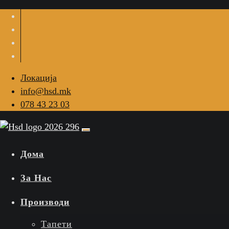
Локација
info@hsd.mk
078 43 23 03
Дома
За Нас
Производи
Тапети