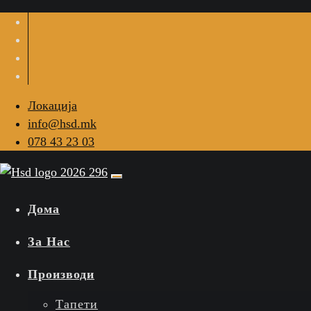
Локација
info@hsd.mk
078 43 23 03
Дома
За Нас
Производи
Тапети