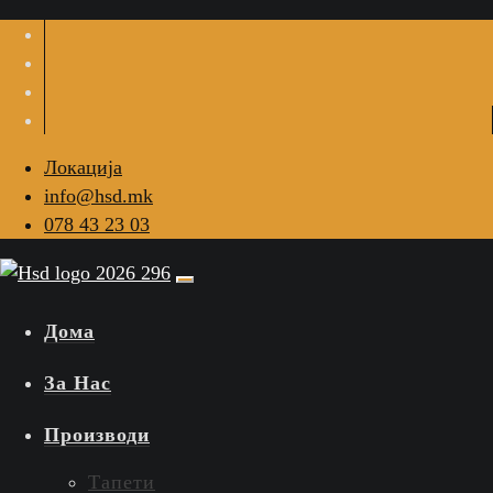
Локација
info@hsd.mk
078 43 23 03
Дома
За Нас
Производи
Тапети