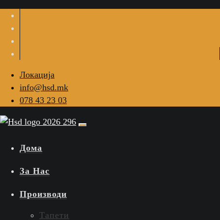
Локација
info@hsd.mk
078 43 23 03
Дома
За Нас
Производи
Тапети