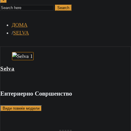
×
Search
ДОМА
SELVA
Selva
Ентериерно Совршенство