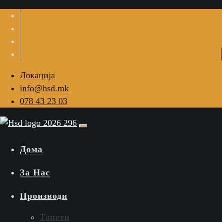
Локација
info@hsd.mk
078 43 23 03
Дома
За Нас
Производи
Тапети