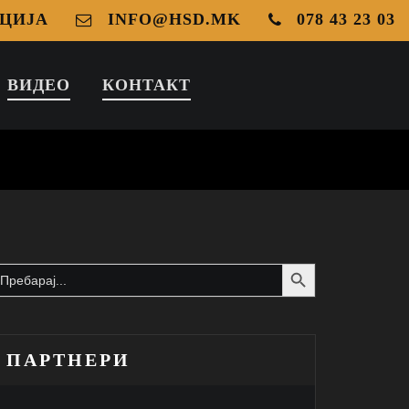
ЦИЈА
INFO@HSD.MK
078 43 23 03
ВИДЕО
КОНТАКТ
Search Button
earch
or:
ПАРТНЕРИ