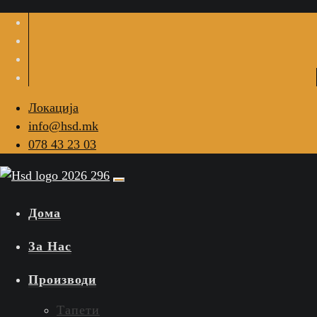
Локација
info@hsd.mk
078 43 23 03
Дома
За Нас
Производи
Тапети