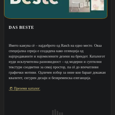
DAS BESTE
Името кажува сè – најдоброто од Rasch на едно место. Оваа
специјална серија е создадена како селекција од
најпродаваните и најомилените дезени на брендот. Каталогот
нуди исклучителна разновидност – од модерни и суптилни
текстури соодветни за секој простор, па сè до впечатливи
графички мотиви. Одличен избор за оние кои бараат докажан
квалитет, сигурен дизајн и безвременска елеганција.
📒 Преземи каталог