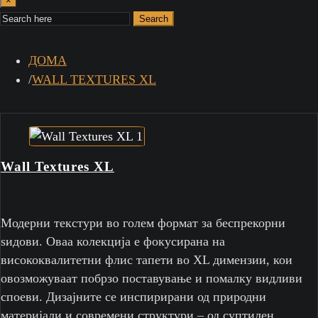
×
Search
ДОМА
WALL TEXTURES XL
Wall Textures XL
Модерни текстури во голем формат за беспрекорни
ѕидови. Оваа колекција е фокусирана на
висококвалитетни флис тапети во XL димензии, кои
овозможуваат побрзо поставување и помалку видливи
споеви. Дизајните се инспирирани од природни
материјали и современи структури – од суптилен