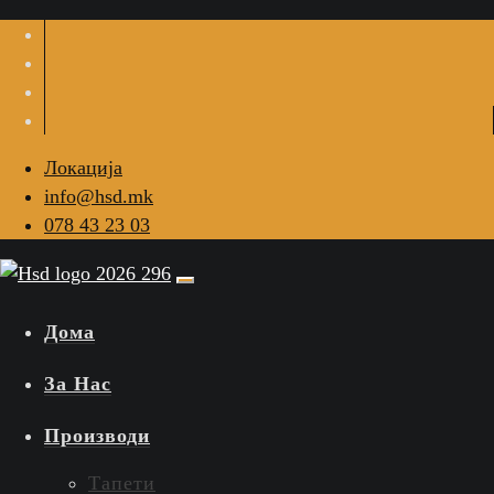
Локација
info@hsd.mk
078 43 23 03
Дома
За Нас
Производи
Тапети