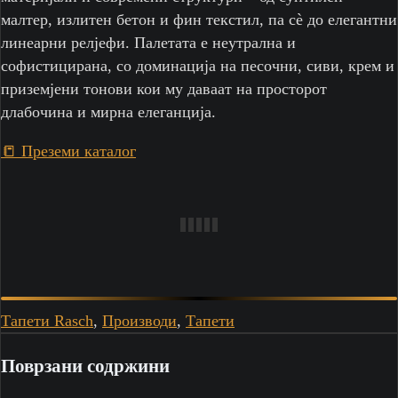
малтер, излитен бетон и фин текстил, па сè до елегантни
линеарни релјефи. Палетата е неутрална и
софистицирана, со доминација на песочни, сиви, крем и
приземјени тонови кои му даваат на просторот
длабочина и мирна елеганција.
📒 Преземи каталог
Тапети Rasch
,
Производи
,
Тапети
Поврзани содржини