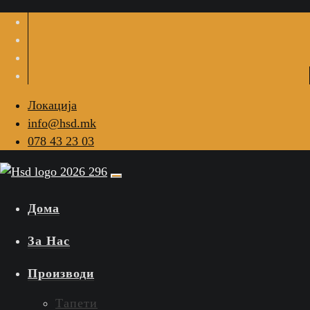
Локација
info@hsd.mk
078 43 23 03
Дома
За Нас
Производи
Тапети