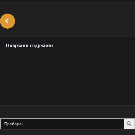
Поврзани содржини
Search Butto
Search
for: