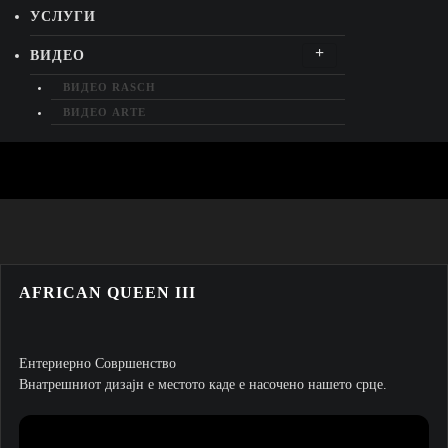
УСЛУГИ
ВИДЕО
ВИДЕО RASCH
ВИДЕО ARTE
ВИДЕО ORAC DECOR
КОНТАКТ
ДОМА
AFRICAN QUEEN III
AFRICAN QUEEN III
Ентериерно Совршенство
Внатрешниот дизајн е местото каде е насочено нашето срце.