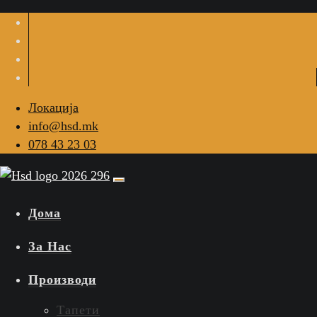
Локација
info@hsd.mk
078 43 23 03
Дома
За Нас
Производи
Тапети