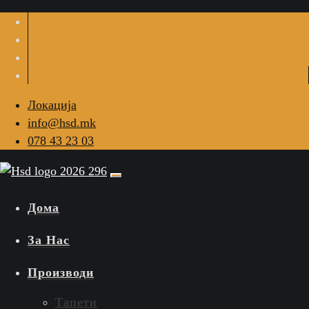
Локација
info@hsd.mk
078 43 23 03
Дома
За Нас
Производи
Тапети