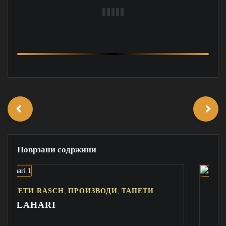
Поврзани содржини
,
,
ASCH
ПРОИЗВОДИ
ТАПЕТИ
ТАПЕТИ RASC
RI
AFRICAN QU