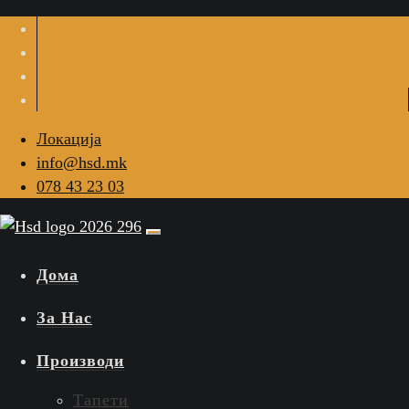
Локација
info@hsd.mk
078 43 23 03
Дома
За Нас
Производи
Тапети