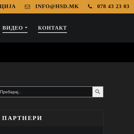
ЦИЈА
INFO@HSD.MK
078 43 23 03
ВИДЕО
КОНТАКТ
Search Button
earch
or:
ПАРТНЕРИ