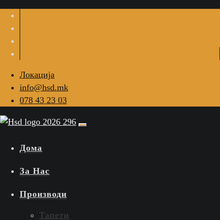
Локација
info@hsd.mk
078 43 23 03
Дома
За Нас
Производи
Тапети