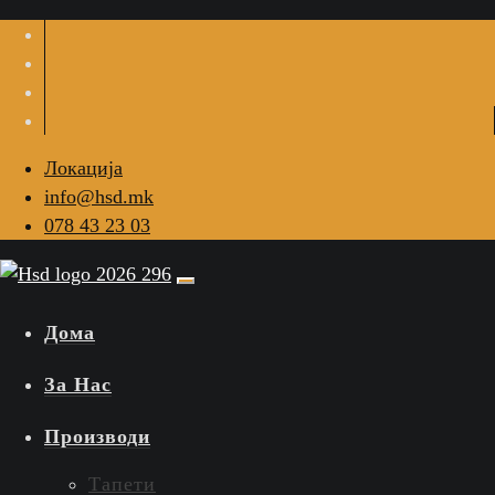
Локација
info@hsd.mk
078 43 23 03
Дома
За Нас
Производи
Тапети