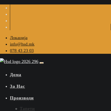
Локација
info@hsd.mk
078 43 23 03
Дома
За Нас
Производи
Тапети