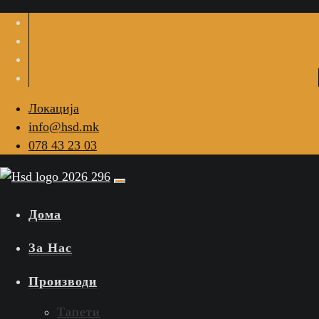
Локација
info@hsd.mk
078 43 23 03
Дома
За Нас
Производи
Тапети