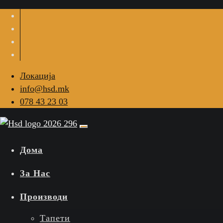
Локација
info@hsd.mk
078 43 23 03
Дома
За Нас
Производи
Тапети