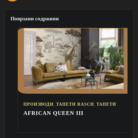
Поврзани содржини
,
,
,
И
ТАПЕТИ RASCH
ТАПЕТИ
ПРОИЗВОДИ
ТА
QUEEN III
PERFECTO VI