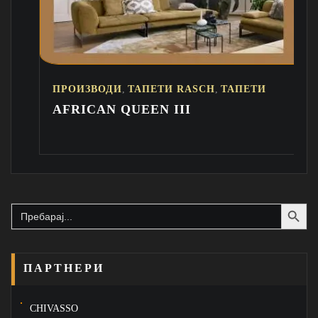
,
,
ИЗВОДИ
ТАПЕТИ RASCH
ТАПЕТИ
ПРОИЗВ
ICAN QUEEN III
PERFEC
Search Button
Search
for:
ПАРТНЕРИ
CHIVASSO