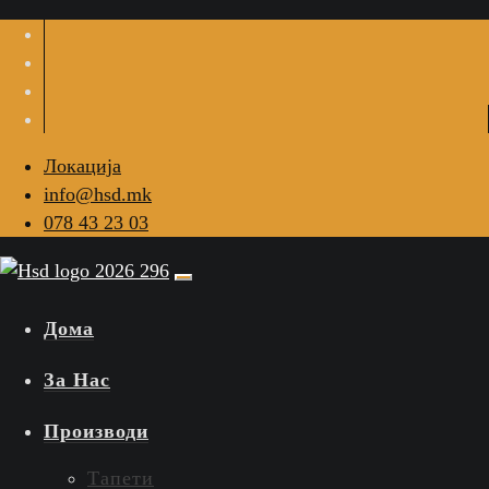
Локација
info@hsd.mk
078 43 23 03
Дома
За Нас
Производи
Тапети