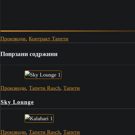
Производи
,
Контракт Тапети
Поврзани содржини
Производи
,
Тапети Rasch
,
Тапети
Sky Lounge
Производи
,
Тапети Rasch
,
Тапети