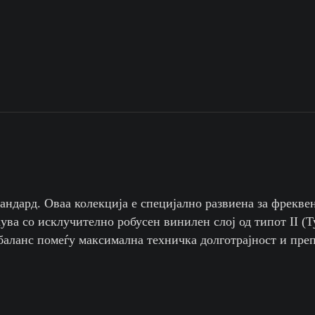
андард. Оваа колекција е специјално развиена за фрекве
ва со исклучително робусен винилен слој од типот II (Ty
аланс помеѓу максимална техничка долготрајност и преп