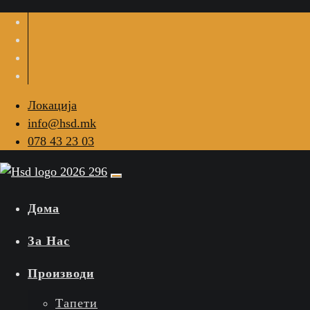
Локација
info@hsd.mk
078 43 23 03
Дома
За Нас
Производи
Тапети