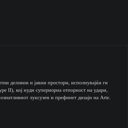
нтни деловни и јавни простори, исполнувајќи ги
pe II), кој нуди супериорна отпорност на удари,
ознатливиот луксузен и префинет дизајн на Arte.