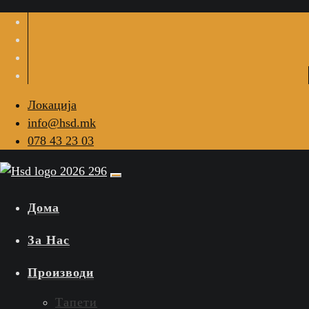
Локација
info@hsd.mk
078 43 23 03
Дома
За Нас
Производи
Тапети