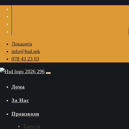
Локација
info@hsd.mk
078 43 23 03
Дома
За Нас
Производи
Тапети